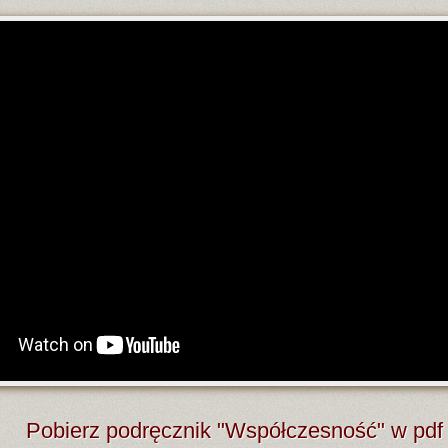
Pobierz podręcznik "Współczesność" w pdf